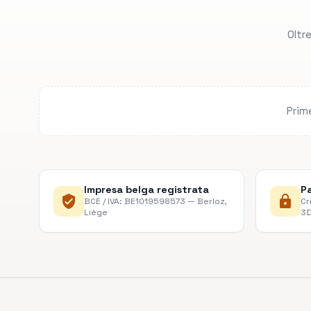
Oltr
Prime
Impresa belga registrata
P
verified_user
lock
BCE / IVA: BE1019598573 — Berloz,
Cr
Liège
3D