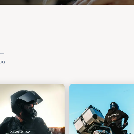
 —
 ou