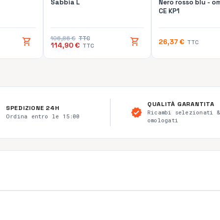
Sabbia L
Nero rosso blu - 
CE KP1
106,86 €
TTC
shopping_cart
shopping_cart
26,37 €
TTC
114,90 €
TTC
QUALITÀ GARANTITA
SPEDIZIONE 24H
r
verified
Ricambi selezionati 
Ordina entro le 15:00
omologati