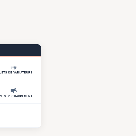
blur_on
LETS DE VARIATEURS
air
INTS D'ECHAPPEMENT