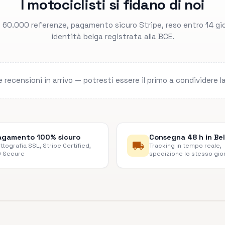
I motociclisti si fidano di noi
e 60.000 referenze, pagamento sicuro Stripe, reso entro 14 gio
identità belga registrata alla BCE.
 recensioni in arrivo — potresti essere il primo a condividere l
agamento 100% sicuro
Consegna 48 h in Be
local_shipping
ittografia SSL, Stripe Certified,
Tracking in tempo reale,
 Secure
spedizione lo stesso gio