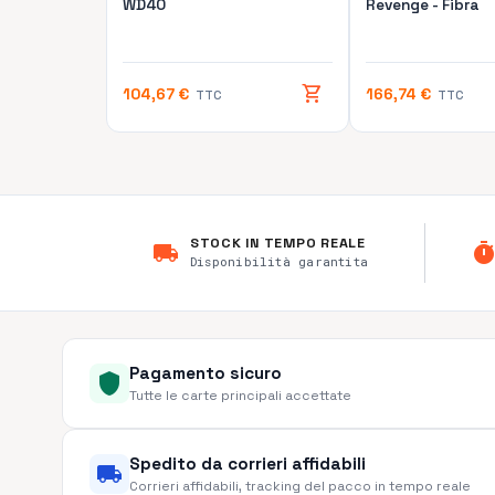
WD40
Revenge - Fibra
shopping_cart
104,67 €
166,74 €
TTC
TTC
STOCK IN TEMPO REALE
local_shipping
time
Disponibilità garantita
Pagamento sicuro
shield
Tutte le carte principali accettate
Spedito da corrieri affidabili
local_shipping
Corrieri affidabili, tracking del pacco in tempo reale