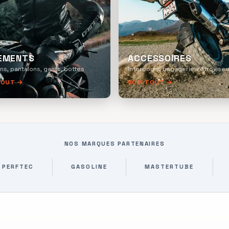
EMENTS
ACCESSOIRES
ns, pantalons, gants, bottes
Intercoms, bagagerie, rétroviseu
TOUT →
VOIR TOUT →
NOS MARQUES PARTENAIRES
GASOLINE
MASTERTUBE
KYOTO