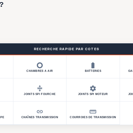
?
RECHERCHE RAPIDE PAR COTES
trip_origin
battery_full
CHAMBRES A AIR
BATTERIES
GA
compress
settings
JOINTS SPI FOURCHE
JOINTS SPI MOTEUR
JO
link
straighten
APE
CHAÎNES TRANSMISSION
COURROIES DE TRANSMISSION