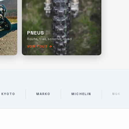
PNEUS
rs
Route, trail, scooter, quad
VOIR TOUT →
MARKO
MICHELIN
NGK
OSON