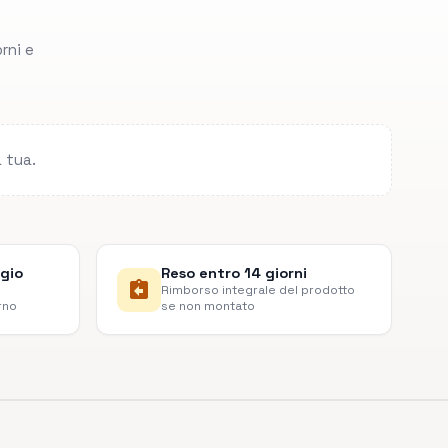
rni e
a tua.
lgio
Reso entro 14 giorni
assignment_return
Rimborso integrale del prodotto
rno
se non montato