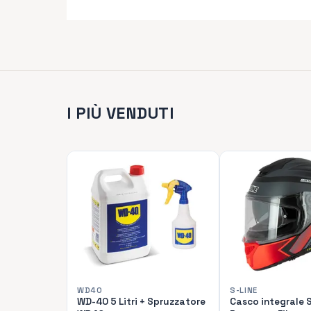
chevron_left
I PIÙ VENDUTI
WD40
S-LINE
WD-40 5 Litri + Spruzzatore
Casco integrale 